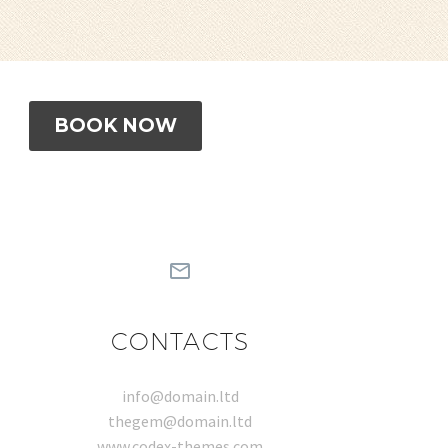
BOOK NOW
CONTACTS
info@domain.ltd
thegem@domain.ltd
www.codex-themes.com