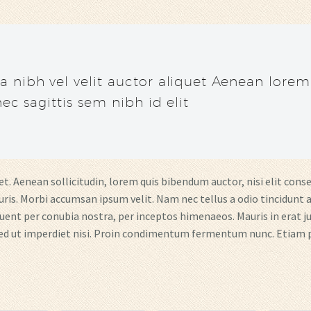
a nibh vel velit auctor aliquet Aenean lore
ec sagittis sem nibh id elit
t. Aenean sollicitudin, lorem quis bibendum auctor, nisi elit conse
ris. Morbi accumsan ipsum velit. Nam nec tellus a odio tincidunt a
uent per conubia nostra, per inceptos himenaeos. Mauris in erat jus
ed ut imperdiet nisi. Proin condimentum fermentum nunc. Etiam p