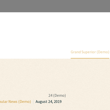
uperior (D
HOME
SHOP
DINE
PLAY
STAY
Home
Popular News (Demo)
Grand Superior (Demo)
ular News (Demo)
August 24, 2019