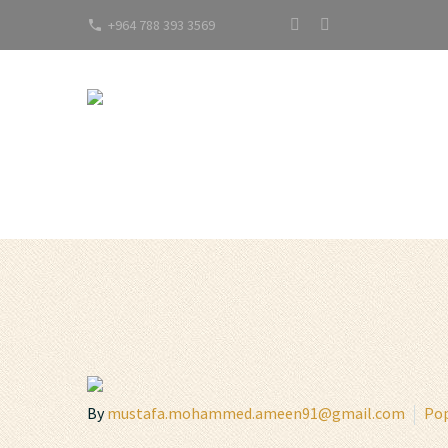
Grand S
+964 788 393 3569
By
mustafa.mohammed.ameen91@gmail.com
Pop