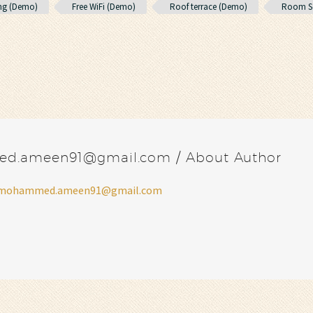
ing (Demo)
Free WiFi (Demo)
Roof terrace (Demo)
Room Se
ed.ameen91@gmail.com
/ About Author
fa.mohammed.ameen91@gmail.com