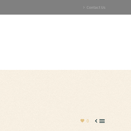
emo)
Contact Us
GALLERY
CAREERS
CONTACT


0